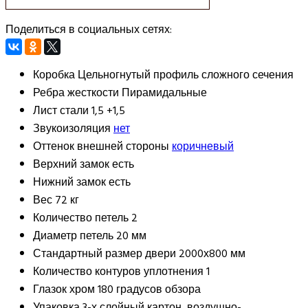
Поделиться в социальных сетях:
Коробка
Цельногнутый профиль сложного сечения
Ребра жесткости
Пирамидальные
Лист стали
1,5 +1,5
Звукоизоляция
нет
Оттенок внешней стороны
коричневый
Верхний замок
есть
Нижний замок
есть
Вес
72 кг
Количество петель
2
Диаметр петель
20 мм
Стандартный размер двери
2000х800 мм
Количество контуров уплотнения
1
Глазок
хром 180 градусов обзора
Упаковка
3-х слойный картон, воздушно-