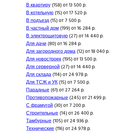
В квартиру
(158) от 13 500 р.
В котельную
(15) от 17 520 р.
В подъезд
(15) от 7 500 р.
В частный дом
(199) от 16 284 р.
В электрощитовую
(27) от 14 440 р.
Для дачи
(80) от 16 284 р.
Для загородного дома
(12) от 18 040 р.
Для новостроек
(195) от 13 500 р.
Для серверной
(27) от 14 440 р.
Для склада
(114) от 24 978 р.
Для ТСЖ и УК
(15) от 7 500 р.
Парадные
(61) от 27 264 р.
Противопожарные
(245) от 21 499 р.
С фрамугой
(30) от 7 200 р.
Строительные
(14) от 26 400 р.
Тамбурные
(105) от 24 936 р.
Технические
(116) от 24 978 р.