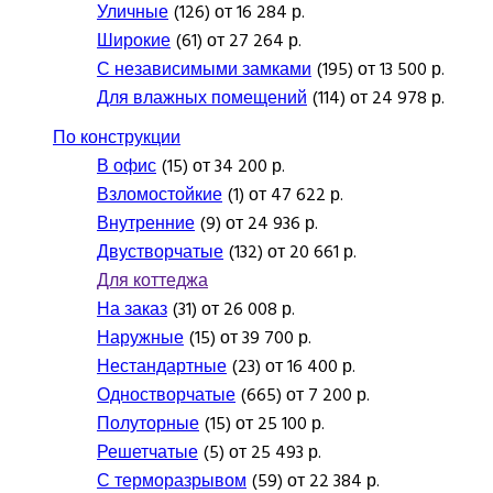
Уличные
(126) от 16 284 р.
Широкие
(61) от 27 264 р.
С независимыми замками
(195) от 13 500 р.
Для влажных помещений
(114) от 24 978 р.
По конструкции
В офис
(15) от 34 200 р.
Взломостойкие
(1) от 47 622 р.
Внутренние
(9) от 24 936 р.
Двустворчатые
(132) от 20 661 р.
Для коттеджа
На заказ
(31) от 26 008 р.
Наружные
(15) от 39 700 р.
Нестандартные
(23) от 16 400 р.
Одностворчатые
(665) от 7 200 р.
Полуторные
(15) от 25 100 р.
Решетчатые
(5) от 25 493 р.
С терморазрывом
(59) от 22 384 р.