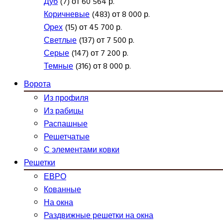
Дуб
(7) от 60 564 р.
Коричневые
(483) от 8 000 р.
Орех
(15) от 45 700 р.
Светлые
(137) от 7 500 р.
Серые
(147) от 7 200 р.
Темные
(316) от 8 000 р.
Ворота
Из профиля
Из рабицы
Распашные
Решетчатые
С элементами ковки
Решетки
ЕВРО
Кованные
На окна
Раздвижные решетки на окна