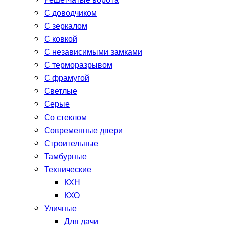
Решетчатые ворота
С доводчиком
С зеркалом
С ковкой
С независимыми замками
С терморазрывом
С фрамугой
Светлые
Серые
Со стеклом
Современные двери
Строительные
Тамбурные
Технические
КХН
КХО
Уличные
Для дачи