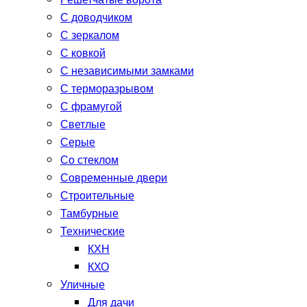
Решетчатые ворота
С доводчиком
С зеркалом
С ковкой
С независимыми замками
С терморазрывом
С фрамугой
Светлые
Серые
Со стеклом
Современные двери
Строительные
Тамбурные
Технические
КХН
КХО
Уличные
Для дачи