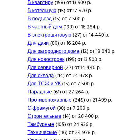
В квартиру
(158) от 13 500 р.
В котельную
(15) от 17 520 р.
В подъезд
(15) от 7 500 р.
В частный дом
(199) от 16 284 р.
В электрощитовую
(27) от 14 440 р.
Для дачи
(80) от 16 284 р.
Для загородного дома
(12) от 18 040 р.
Для новостроек
(195) от 13 500 р.
Для серверной
(27) от 14 440 р.
Для склада
(114) от 24 978 р.
Для ТСЖ и УК
(15) от 7 500 р.
Парадные
(61) от 27 264 р.
Противопожарные
(245) от 21 499 р.
С фрамугой
(30) от 7 200 р.
Строительные
(14) от 26 400 р.
Тамбурные
(105) от 24 936 р.
Технические
(116) от 24 978 р.